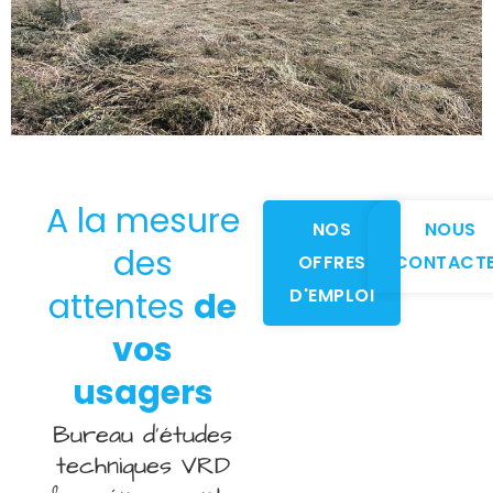
A la mesure
NOS
NOUS
des
OFFRES
CONTACT
D'EMPLOI
attentes
de
vos
usagers
Bureau d’études
techniques VRD