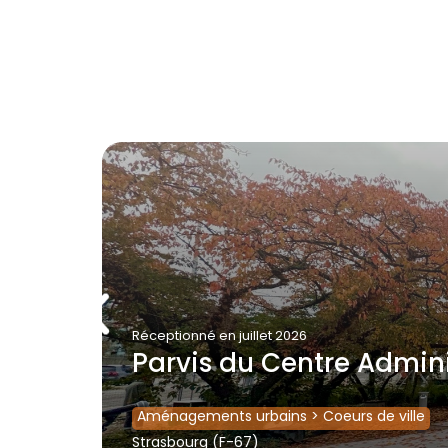
Réceptionné
en juillet 2026
Parvis du Centre Admini
Aménagements urbains
>
Coeurs de ville
Strasbourg (F-67)