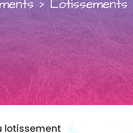
ements
>
Lotissements
lotissement