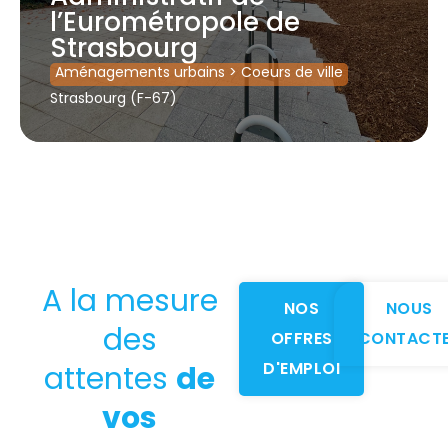
l’Eurométropole de
Strasbourg
Aménagements urbains
>
Coeurs de ville
Strasbourg (F-67)
A la mesure
NOS
NOUS
des
OFFRES
CONTACT
D'EMPLOI
attentes
de
vos