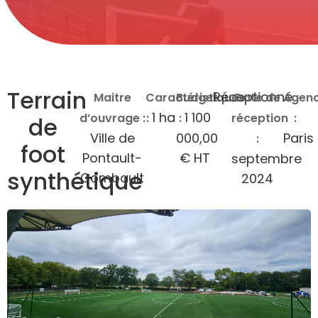
Terrain
Réceptionné
Maitre
Caractéristiques
Budget
Date de
Agen
1 ha
1 100
d’ouvrage :
:
:
réception
:
de
Ville de
000,00
Paris
:
foot
Pontault-
€ HT
septembre
synthétique
Combault
2024