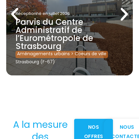
Réceptionné
en juillet 2026
Parvis du Centre
Administratif de
l’Eurométropole de
Strasbourg
Aménagements urbains
>
Coeurs de ville
Strasbourg (F-67)
A la mesure
NOS
NOUS
des
OFFRES
CONTACT