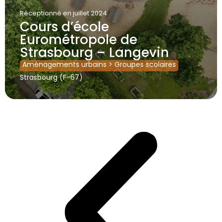
Réceptionné
en juillet 2024
Cours d’école
Eurométropole de
Strasbourg – Langevin
Aménagements urbains
>
Groupes scolaires
Strasbourg (F-67)