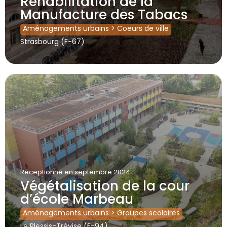
Réhabilitation de la
Manufacture des Tabacs
Aménagements urbains
>
Coeurs de ville
Strasbourg (F-67)
Réceptionné
en septembre 2024
Végétalisation de la cour
d’école Marbeau
Aménagements urbains
>
Groupes scolaires
Le Plessis-Trévise (F-94)