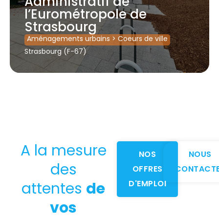
Administratif de
l’Eurométropole de
Strasbourg
Aménagements urbains
>
Coeurs de ville
Strasbourg (F-67)
A la mesure
NOS
NOUS
des
OFFRES
CONTACT
D'EMPLOI
attentes
de
vos