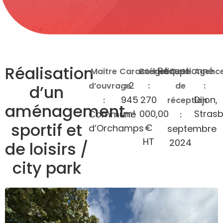
Réalisation
Réceptionné
Maitre
Caractéristiques
Budget
Date
Agenc
2
d’ouvrage
:
:
de
:
d’un
945
270
Dijon
,
:
réception
aménagement
m²
000,00
Stras
Commune
:
sportif et
€
d’Orchamps
septembre
HT
2024
de loisirs /
city park