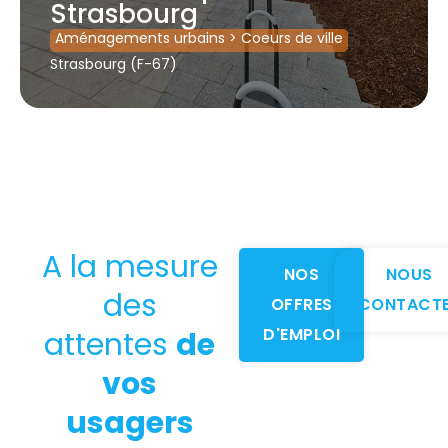
Strasbourg
Aménagements urbains
>
Coeurs de ville
Strasbourg (F-67)
A la mesure
NOS
NOUS
des
OFFRES
CONTACT
D'EMPLOI
attentes
de
vos
usagers