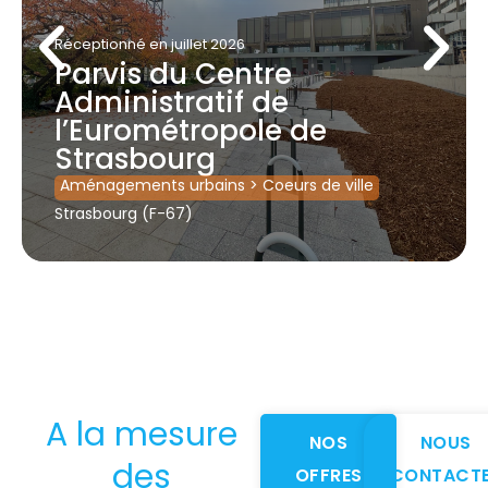
Réceptionné
en juillet 2026
Parvis du Centre
Administratif de
l’Eurométropole de
Strasbourg
Aménagements urbains
>
Coeurs de ville
Strasbourg (F-67)
A la mesure
NOS
NOUS
des
OFFRES
CONTACT