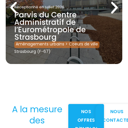
Réceptionné
en juillet 2026
Parvis du Centre
Administratif de
l’Eurométropole de
Strasbourg
Aménagements urbains
>
Coeurs de ville
Strasbourg (F-67)
A la mesure
NOS
NOUS
des
OFFRES
CONTACT