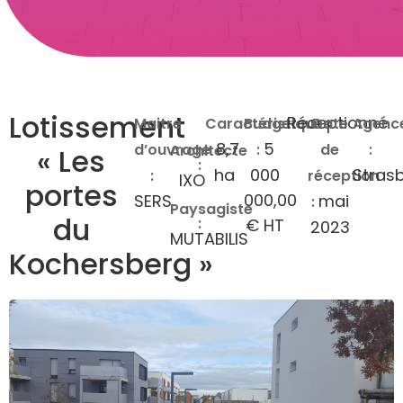
Lotissement
Réceptionné
Maitre
Caractéristiques
Budget
Date
Agenc
8,7
5
d’ouvrage
:
:
de
:
Architecte
« Les
:
ha
000
Stras
:
réception
IXO
portes
000,00
SERS
mai
:
Paysagiste
du
:
€ HT
2023
MUTABILIS
Kochersberg »