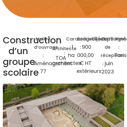
Construction
Réceptionné
Maitre
Caractéristiques
Budget
Date
Agen
1
900
d’ouvrage
:
:
de
:
d’un
Architecte
:
ha
000,00
Paris
:
réception
TOA
groupe
€ HT
architectes
Aménagement
juin
:
scolaire
extérieurs
77
2023