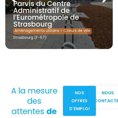
Parvis du Centre
Administratif de
l’Eurométropole de
Strasbourg
Aménagements urbains
>
Coeurs de ville
Strasbourg (F-67)
A la mesure
NOS
NOUS
des
OFFRES
CONTACT
D'EMPLOI
attentes
de