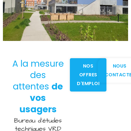
A la mesure
NOS
NOUS
des
OFFRES
CONTACT
D'EMPLOI
attentes
de
vos
usagers
Bureau d’études
techniques VRD