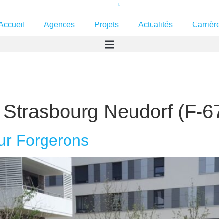
Accueil
Agences
Projets
Actualités
Carrièr
:
Strasbourg Neudorf (F-6
r Forgerons