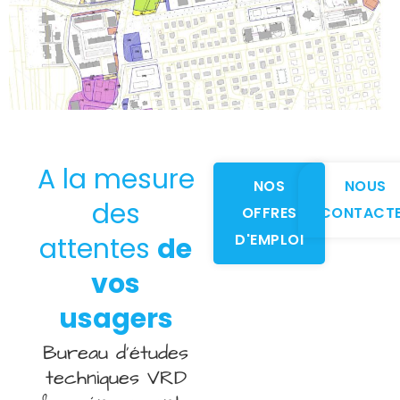
A la mesure
NOS
NOUS
des
OFFRES
CONTACT
D'EMPLOI
attentes
de
vos
usagers
Bureau d’études
techniques VRD