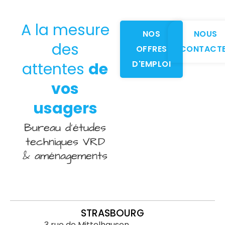
A la mesure
NOS
NOUS
des
OFFRES
CONTACT
D'EMPLOI
attentes
de
vos
usagers
Bureau d’études
techniques VRD
& aménagements
STRASBOURG
3 rue de Mittelhausen