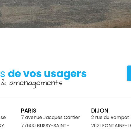
es
de vos usagers
D & aménagements
PARIS
DIJON
sse
7 avenue Jacques Cartier
2 rue du Rompot
XY
77600 BUSSY-SAINT-
21121 FONTAINE-L