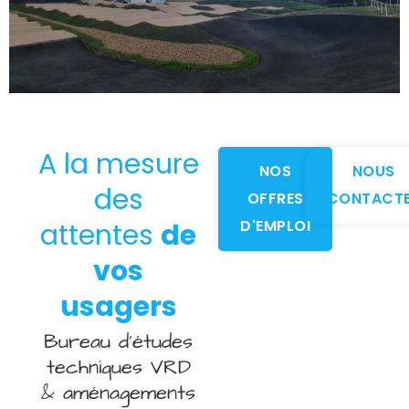
A la mesure
NOS
NOUS
des
OFFRES
CONTACT
D'EMPLOI
attentes
de
vos
usagers
Bureau d’études
techniques VRD
& aménagements