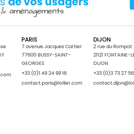
es
de vos usagers
D & aménagements
PARIS
DIJON
sse
7 avenue Jacques Cartier
2 rue du Rompot
XY
77600 BUSSY-SAINT-
21121 FONTAINE-L
GEORGES
DIJON
+33 (0)1 49 24 99 16
+33 (0)3 73 27 56
r.com
contact.paris@lollier.com
contact.dijon@lol