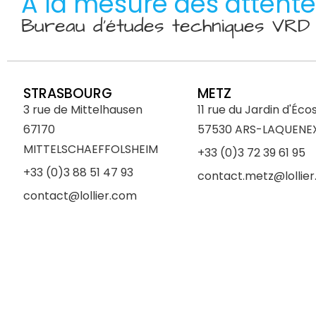
A la mesure des attent
Bureau d’études techniques VR
STRASBOURG
METZ
3 rue de Mittelhausen
11 rue du Jardin d'Éco
67170
57530 ARS-LAQUENE
MITTELSCHAEFFOLSHEIM
+33 (0)3 72 39 61 95
+33 (0)3 88 51 47 93
contact.metz@lollie
contact@lollier.com