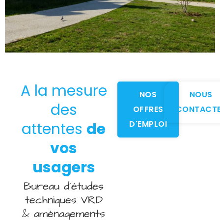
A la mesure
NOS
NOUS
des
OFFRES
CONTACT
D'EMPLOI
attentes
de
vos
usagers
Bureau d’études
techniques VRD
& aménagements