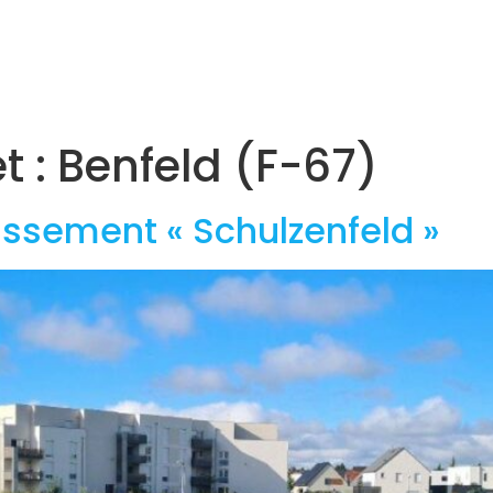
Accueil
Agences
Projets
Actualités
Carrière
t :
Benfeld (F-67)
ssement « Schulzenfeld »