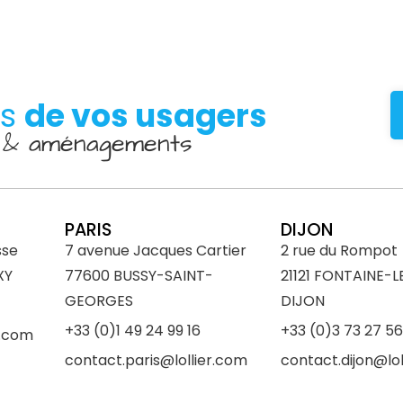
es
de vos usagers
D & aménagements
PARIS
DIJON
sse
7 avenue Jacques Cartier
2 rue du Rompot
XY
77600 BUSSY-SAINT-
21121 FONTAINE-L
GEORGES
DIJON
+33 (0)1 49 24 99 16
+33 (0)3 73 27 56
r.com
contact.paris@lollier.com
contact.dijon@lol