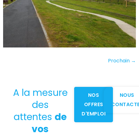
Prochain
→
A la mesure
NOS
NOUS
des
OFFRES
CONTACT
D'EMPLOI
attentes
de
vos