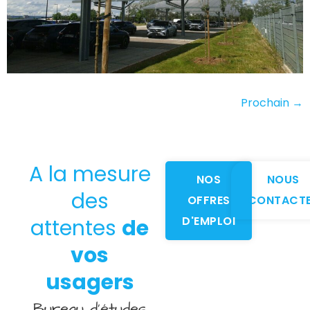
Prochain
→
A la mesure
NOS
NOUS
des
OFFRES
CONTACT
D'EMPLOI
attentes
de
vos
usagers
Bureau d’études