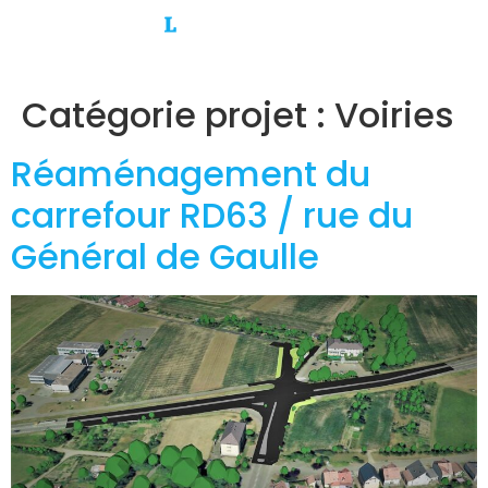
Catégorie projet :
Voiries
Réaménagement du
carrefour RD63 / rue du
Général de Gaulle